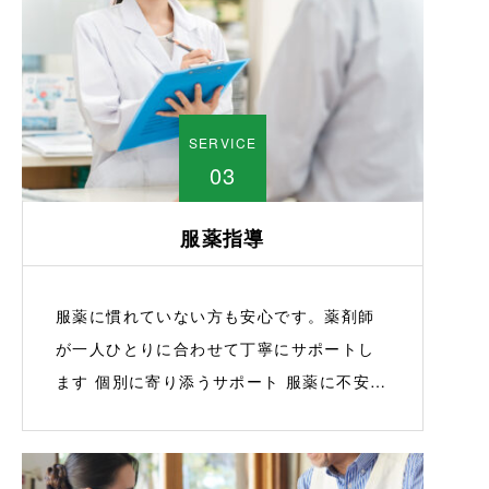
丁寧にご説明いたしますので、安心してお
任せいただけます。事前にFAXで処方箋を
送っていただければ、薬をあらかじめ用意
できますので、気軽にお問い合わせくださ
SERVICE
い。 服薬指導 処方された薬に関して気にな
03
ることや疑問点がございましたら、どのよ
うなことでもご相談ください。調剤薬局と
服薬指導
して薬の処方を行うだけでなく、ご自宅へ
の訪問や郵送にも対応しております。小規
模な薬局だからこそできる、地域の方々に
服薬に慣れていない方も安心です。薬剤師
寄り添ったサービスを…
が一人ひとりに合わせて丁寧にサポートし
ます 個別に寄り添うサポート 服薬に不安の
ある方には、薬剤師が一人ひとりに合わせ
た丁寧な指導を行っております。薬の種類
や用量、服用タイミングをわかりやすく説