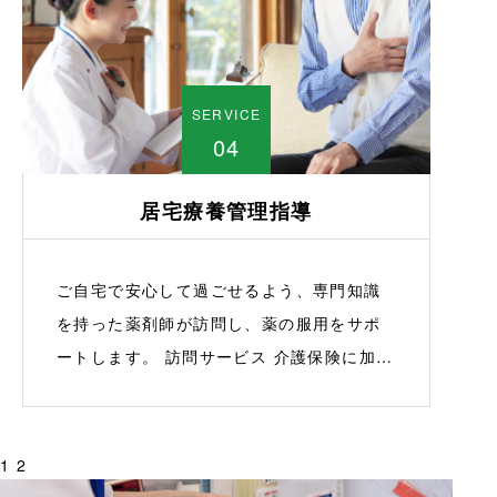
明し、安心して薬を服用できるようサポー
トいたします。 疑問や不安の解消 服薬に関
する疑問や不安は、些細なことでも遠慮な
SERVICE
くご相談ください。薬剤師が親身になって
04
対応いたしますので、初めて薬を使用され
る方でも安心です。 全国対応 西東京市だけ
居宅療養管理指導
でなく、全国の処方箋やオンライン診療の
処方にも対応しておりますので、遠方から
のご利用も可能です。
ご自宅で安心して過ごせるよう、専門知識
を持った薬剤師が訪問し、薬の服用をサポ
ートします。 訪問サービス 介護保険に加入
されている方のご自宅に薬剤師が訪問し、
薬の処方と服薬指導を行います。処方箋に
基づいた調剤を行いながら、安心してご自
投
1
2
宅で過ごせるようサポートいたします。 事
稿