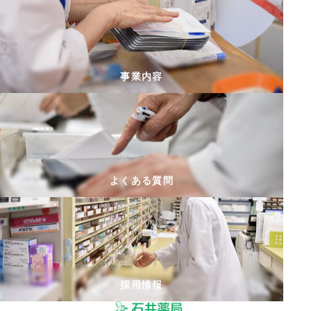
の
前準備 FAXで処方箋を送っていただけれ
ペ
ば、薬をあらかじめ準備してお届けいたし
ー
ます。初めての薬でも用法や用量を丁寧に
ジ
事業内容
ご説明いたしますので、安心してご利用い
送
ただけます。 臨機応変な対応 ご自宅での受
り
け取りや急な相談にも柔軟に対応しており
ます。地域の方々に寄り添い、些細な不安
も安心して相談できるよう心掛けていま
よくある質問
す。
採用情報