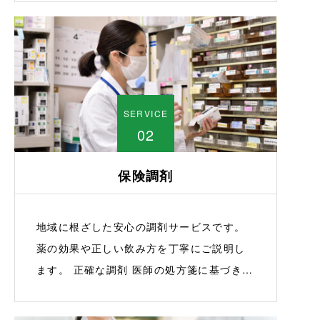
ております。事前にFAXで処方箋を送って
いただくと、薬をあらかじめ準備できます
ので、受け取りがスムーズになります。急
ぎの場合でも安心してご利用いただけま
す。 対応範囲 西東京市内の病院だけでな
SERVICE
く、全国の医療機関からの処方箋にも対応
02
しております。また、オンライン診療後の
処方箋にも対応可能ですので、外出が難し
保険調剤
い方でも安心してご利用いただけます。 安
心のサポート 初めて薬を使用される方にも
わかりやすく説明し、服薬に関する疑問や
地域に根ざした安心の調剤サービスです。
不安にも丁寧にお…
薬の効果や正しい飲み方を丁寧にご説明し
ます。 正確な調剤 医師の処方箋に基づき、
保険調剤を行っております。初めて処方さ
れる薬の種類や用法についても、薬剤師が