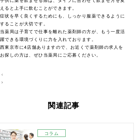
子供に薬を飲ませる際は、タイプに合わせて飲ませ方を変
えると上手に飲むことができます。
症状を早く良くするためにも、しっかり服薬できるように
することが大切です。
当薬局は子育てで仕事を離れた薬剤師の方が、もう一度活
躍できる環境づくりに力を入れております。
西東京市に4店舗ありますので、お近くで薬剤師の求人を
お探しの方は、ぜひ当薬局にご応募ください。
投
稿
ナ
ビ
関連記事
ゲ
ー
シ
ョ
コラム
ン