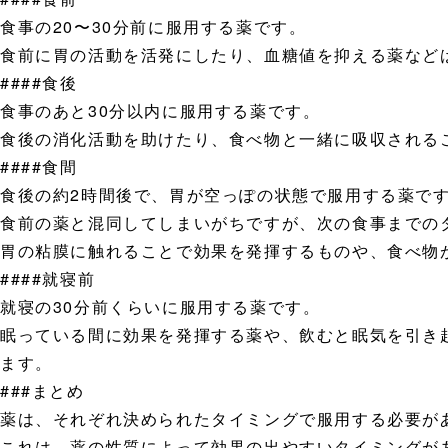
食事の20〜30分前に服用する薬です。
食前に胃の活動を活発にしたり、血糖値を抑える薬など
####食後
食事のあと30分以内に服用する薬です。
食後の消化活動を助けたり、食べ物と一緒に吸収される
####食間
食後の約2時間後で、胃が空っぽの状態で服用する薬で
食前の薬と混同してしまいがちですが、次の食事までの
胃の粘膜に触れることで効果を発揮するものや、食べ物
####就寝前
就寝の30分前くらいに服用する薬です。
眠っている間に効果を発揮する薬や、飲むと眠気を引き
ます。
###まとめ
薬は、それぞれ決められたタイミングで服用する必要が
これは、薬の性質によって効果の出やすいタイミングが