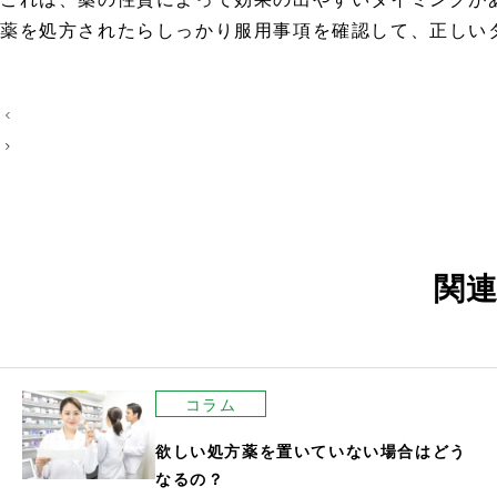
薬を処方されたらしっかり服用事項を確認して、正しい
投
稿
ナ
ビ
ゲ
ー
関
シ
ョ
ン
コラム
欲しい処方薬を置いていない場合はどう
なるの？