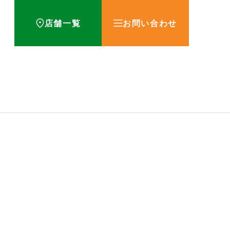
店舗一覧
お問い合わせ
方！
お知らせ
薬を飲むタイミングが重要な理
用期限とその調べ方につい
とは？