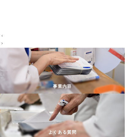
投
稿
ナ
ビ
ゲ
ー
シ
事業内容
ョ
ン
よくある質問