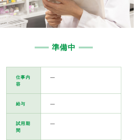
準備中
仕事内
―
容
給与
―
試用期
―
間