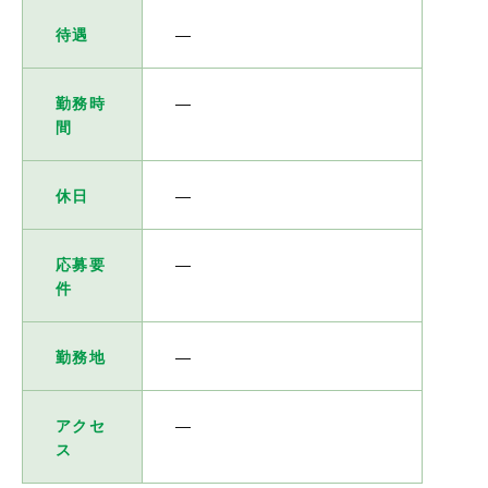
待遇
―
勤務時
―
間
休日
―
応募要
―
件
勤務地
―
アクセ
―
ス