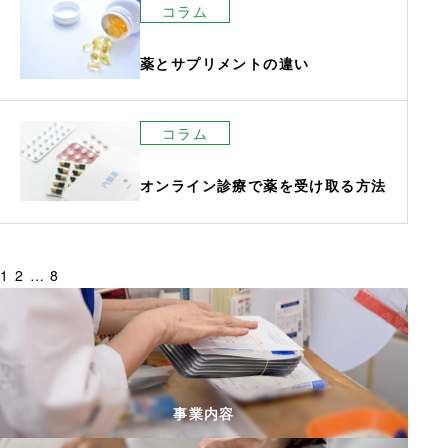
コラム
薬とサプリメントの違い
コラム
オンライン診療で薬を受け取る方法
投
1
2
…
8
稿
の
ペ
ー
ジ
事業内容
送