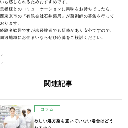
いも感じられるためおすすめです。
患者様とのコミュニケーションに興味をお持ちでしたら、
西東京市の『有限会社石井薬局』が薬剤師の募集を行って
おります。
経験者歓迎ですが未経験者でも研修があり安心ですので、
周辺地域にお住まいならぜひ応募をご検討ください。
投
稿
ナ
ビ
関連記事
ゲ
ー
シ
ョ
コラム
ン
欲しい処方薬を置いていない場合はどう
なるの？