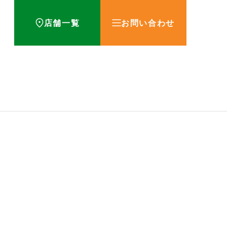
店舗一覧
お問い合わせ
方！
お知らせ
用期限とその調べ方につい
薬を飲むタイミングが重要な理
とは？