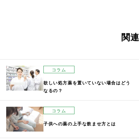
ナ
ビ
ゲ
ー
関
シ
ョ
ン
コラム
欲しい処方薬を置いていない場合はどう
なるの？
コラム
子供への薬の上手な飲ませ方とは