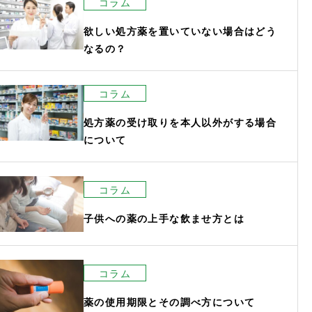
コラム
ン
欲しい処方薬を置いていない場合はどう
なるの？
コラム
処方薬の受け取りを本人以外がする場合
について
コラム
子供への薬の上手な飲ませ方とは
コラム
薬の使用期限とその調べ方について