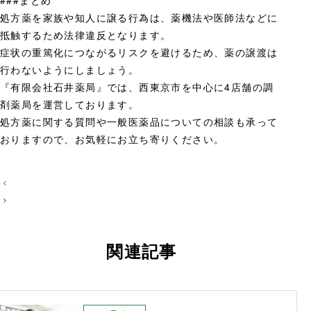
処方薬を家族や知人に譲る行為は、薬機法や医師法などに
抵触するため法律違反となります。
症状の重篤化につながるリスクを避けるため、薬の譲渡は
行わないようにしましょう。
『有限会社石井薬局』では、西東京市を中心に4店舗の調
剤薬局を運営しております。
処方薬に関する質問や一般医薬品についての相談も承って
おりますので、お気軽にお立ち寄りください。
投
稿
ナ
ビ
関連記事
ゲ
ー
シ
ョ