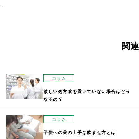
稿
ナ
ビ
ゲ
ー
関
シ
ョ
ン
コラム
欲しい処方薬を置いていない場合はどう
なるの？
コラム
子供への薬の上手な飲ませ方とは