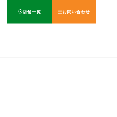
店舗一覧
お問い合わせ
方！
お知らせ
用期限とその調べ方につい
薬を飲むタイミングが重要な理
とは？