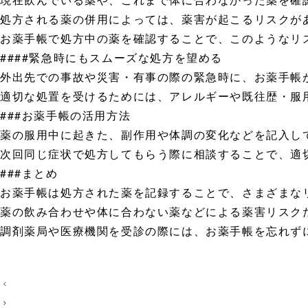
処方される薬の併用によっては、薬害が起こるリスクが
お薬手帳で処方中の薬を確認することで、このようなリ
####緊急時にもスムーズな処方を望める
外出先での事故や災害・有事の際の緊急時に、お薬手帳
適切な処置を受けるためには、アレルギーや既往歴・服
###お薬手帳の活用方法
薬の服用中に起きた、副作用や体調の変化などを記入し
次回同じ症状で処方してもらう際に相談することで、適
###まとめ
お薬手帳は処方された薬を記録することで、さまざまな
薬の飲み合わせや体に合わない薬などによる薬害リスク
調剤薬局や医療機関を受診の際には、お薬手帳を忘れず
投
稿