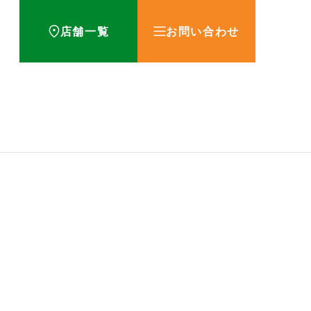
店舗一覧
お問い合わせ
方！
お知らせ
用期限とその調べ方につい
薬を飲むタイミングが重要な理
とは？