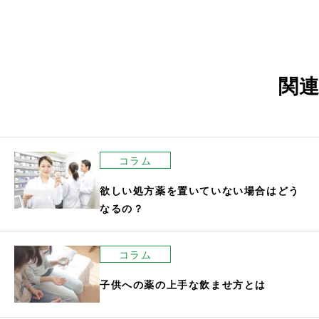
ナ
ビ
ゲ
ー
関
シ
ョ
ン
コラム
欲しい処方薬を置いていない場合はどう
なるの？
コラム
子供への薬の上手な飲ませ方とは